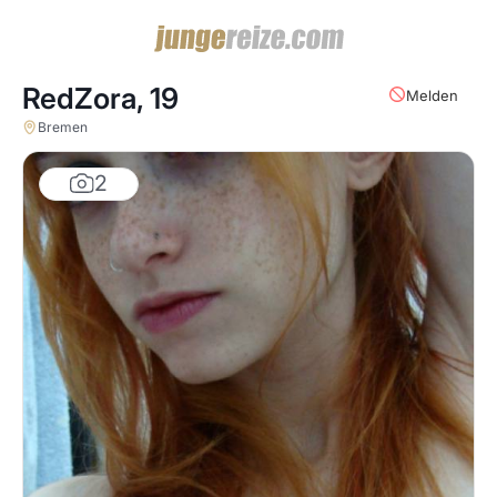
RedZora,
19
Melden
Bremen
2