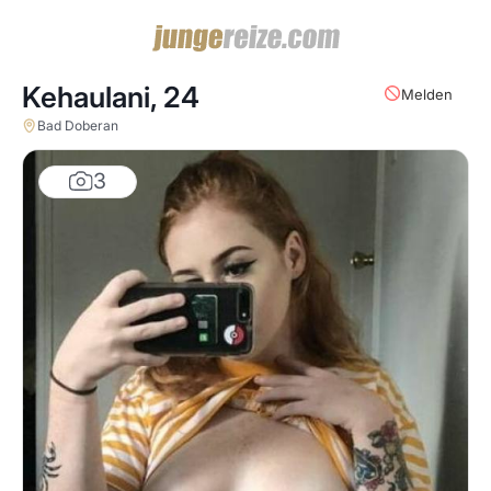
Kehaulani,
24
Melden
Bad Doberan
3