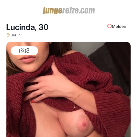
Lucinda,
30
Melden
Berlin
3