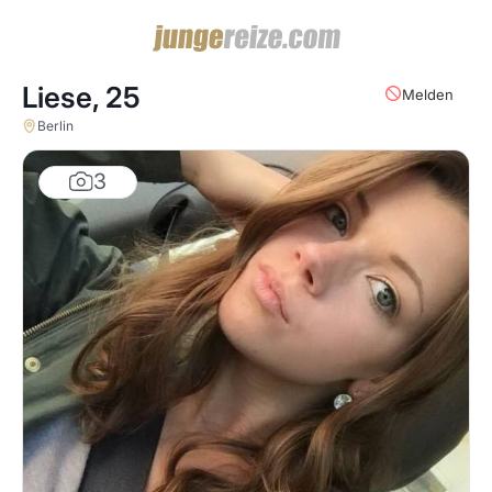
Liese,
25
Melden
Berlin
3